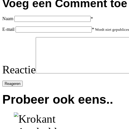
Voeg een Comment toe
Naam
*
E-mail
*
Wordt niet gepublice
Reactie
Probeer ook eens..