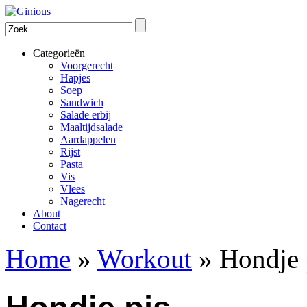
Categorieën
Voorgerecht
Hapjes
Soep
Sandwich
Salade erbij
Maaltijdsalade
Aardappelen
Rijst
Pasta
Vis
Vlees
Nagerecht
About
Contact
Home
»
Workout
»
Hondje 