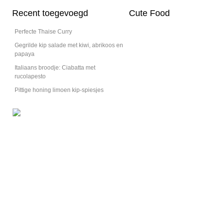
Recent toegevoegd
Cute Food
Perfecte Thaise Curry
Gegrilde kip salade met kiwi, abrikoos en
papaya
Italiaans broodje: Ciabatta met
Gevulde eieren
rucolapesto
Het hapje dat bij ons bij elke feest wel op tafel komt.
Pittige honing limoen kip-spiesjes
Bekijk het recept