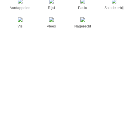
Aardappelen
Rijst
Pasta
Salade erbij
Vis
Vlees
Nagerecht
Bruschetta met avocado en garnalen
Deze bruschetta is ontstaan toen ik zin had om wat verschillende variaties uit 
proberen. Deze variatie was de beste van de 3.
Bekijk het recept