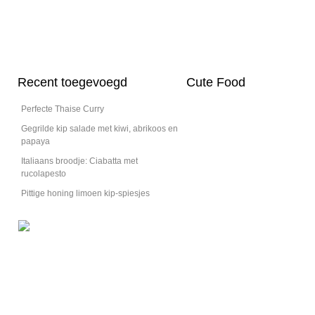
Recent toegevoegd
Cute Food
Perfecte Thaise Curry
Gegrilde kip salade met kiwi, abrikoos en
papaya
Italiaans broodje: Ciabatta met
Romige pasta met garnalen en courgette
rucolapesto
Heerlijk frisse pasta om de pan bij schoon te likken.
Pittige honing limoen kip-spiesjes
Bekijk het recept