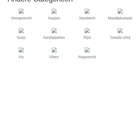
Voorgerecht
Hapjes
Sandwich
Maaltijdsalade
Soep
Aardappelen
Rijst
Salade erbij
Vis
Vlees
Nagerecht
Pastasalade met gerookte kip en pesto
Simpel, snel en lekker.
Bekijk het recept