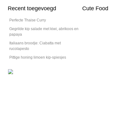
Recent toegevoegd
Cute Food
Perfecte Thaise Curry
Gegrilde kip salade met kiwi, abrikoos en
papaya
Italiaans broodje: Ciabatta met
Mediteraanse garnalencocktail
rucolapesto
Een garnalencocktail met een mediterraans tintje. Voor als je hem net even w
Pittige honing limoen kip-spiesjes
wil.
Bekijk het recept