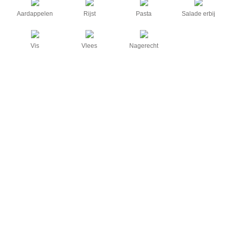
Aardappelen
Rijst
Pasta
Salade erbij
Vis
Vlees
Nagerecht
Garnalencocktail
Heerlijke garnalencocktail. Zelf eten we het maar al te graag.
Bekijk het recept