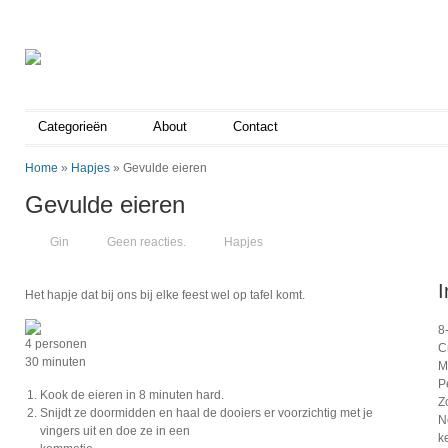
Categorieën
About
Contact
Home
»
Hapjes
»
Gevulde eieren
Gevulde eieren
Gin
Geen reacties.
Hapjes
I
Het hapje dat bij ons bij elke feest wel op tafel komt.
8
4 personen
C
30 minuten
M
P
Kook de eieren in 8 minuten hard.
Z
Snijdt ze doormidden en haal de dooiers er voorzichtig met je
N
vingers uit en doe ze in een
k