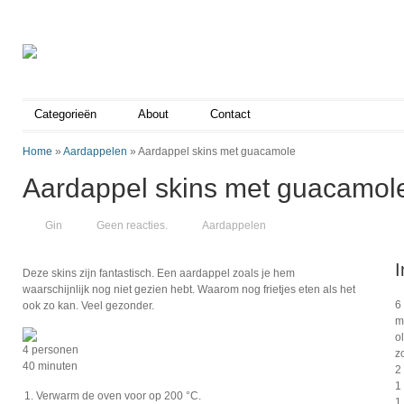
Categorieën
About
Contact
Home
»
Aardappelen
»
Aardappel skins met guacamole
Aardappel skins met guacamol
Gin
Geen reacties.
Aardappelen
I
Deze skins zijn fantastisch. Een aardappel zoals je hem
waarschijnlijk nog niet gezien hebt. Waarom nog frietjes eten als het
6
ook zo kan. Veel gezonder.
m
ol
4 personen
z
40 minuten
2
1
Verwarm de oven voor op 200 °C.
1