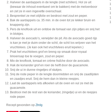
Halveer de aardappels in de lengte (niet schillen). Hol ze uit
1
(bewaar de inhoud eventueel om te bakken) met de meloenboor
1
en zet ze in een ingevette ovenschaal.
1
Besprenkel ze met olijfolie en bestrooi met zout en peper.
1
Bak de aardappels ca. 35 min. in de oven tot ze lekker bruin en
1
knapperig zijn.
Pers de knoflook uit en ontdoe de tomaat van zijn pitjes en snij het
in blokjes.
Halveer de avocado’s, verwijder de pit. Als de avocado goed rijp
is kan je met je duim onder de schil, de schil los wrijven van het
vruchtvlees. (Je kan ook het vruchtvlees eruit lepelen.)
Prak het vruchtvlees grof en breng op smaak door royaal
limoensap toe te voegen, zout en peper.
Mix de knoflook, tomaat en crème fraîche door de avocado.
Hak de koriander grof en roer de helft door de guacamole.
Snij de ui in dunne ringetjes of stukjes.
Snij de rode peper in de lengte doormidden en snij de zaadlijsten
en zaadjes eruit. Snij de hem dan in kleine reepjes.
Laat de aardappels iets afkoelen uit de oven en vul ze met de
guacamole.
Bestrooi met de rest van de koriander, (ringetje) ui en de reepjes
rode peper.
Recept gevonden op
Ztrdg