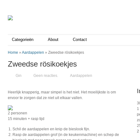
Categorieën
About
Contact
Home
»
Aardappelen
»
Zweedse rösikoekjes
Zweedse rösikoekjes
Gin
Geen reacties.
Aardappelen
I
Heerlijk knapperig, maar simpel is het niet. Het moeilijkste is om
ervoor te zorgen dat ze niet uit elkaar vallen.
3
1
2 personen
p
15 minuten + rasp tijd
z
2
Schil de aardappelen en knip de bieslook fijn.
2 
Rasp de aardappelen grof (in de keukenmachine) en schep de