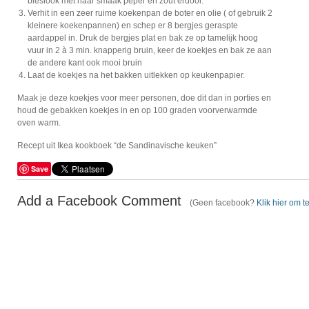
bieslook met naar smaak peper en zout erdoor.
Verhit in een zeer ruime koekenpan de boter en olie ( of gebruik 2
kleinere koekenpannen) en schep er 8 bergjes geraspte
aardappel in. Druk de bergjes plat en bak ze op tamelijk hoog
vuur in 2 à 3 min. knapperig bruin, keer de koekjes en bak ze aan
de andere kant ook mooi bruin
Laat de koekjes na het bakken uitlekken op keukenpapier.
Maak je deze koekjes voor meer personen, doe dit dan in porties en
houd de gebakken koekjes in en op 100 graden voorverwarmde
oven warm.
Recept uit Ikea kookboek “de Sandinavische keuken”
Save
Add a Facebook Comment
(Geen facebook?
Klik hier om t