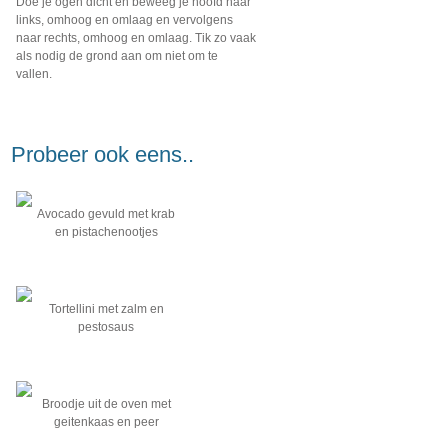
Doe je ogen dicht en beweeg je hoofd naar
links, omhoog en omlaag en vervolgens
naar rechts, omhoog en omlaag. Tik zo vaak
als nodig de grond aan om niet om te
vallen.
Probeer ook eens..
Avocado gevuld met krab
en pistachenootjes
Tortellini met zalm en
pestosaus
Broodje uit de oven met
geitenkaas en peer