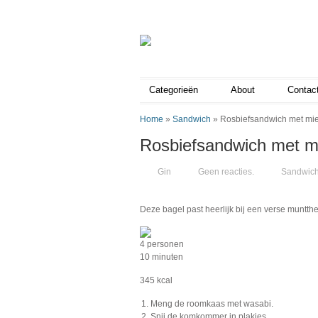
Categorieën
About
Contac
Home
»
Sandwich
»
Rosbiefsandwich met mie
Rosbiefsandwich met m
Gin
Geen reacties.
Sandwic
Deze bagel past heerlijk bij een verse muntth
4 personen
10 minuten
345 kcal
Meng de roomkaas met wasabi.
Snij de komkommer in plakjes.