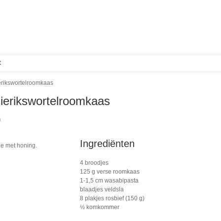
t
rikswortelroomkaas
ierikswortelroomkaas
h
Ingrediënten
ee met honing.
4 broodjes
125 g verse roomkaas
1-1,5 cm wasabipasta
blaadjes veldsla
8 plakjes rosbief (150 g)
½ komkommer