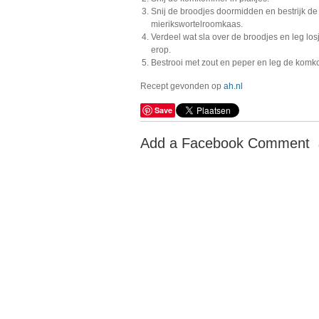
Snij de broodjes doormidden en bestrijk de 
mierikswortelroomkaas.
Verdeel wat sla over de broodjes en leg losj
erop.
Bestrooi met zout en peper en leg de kom
Recept gevonden op
ah.nl
Save
Add a Facebook Comment