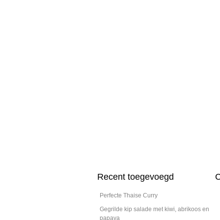
Recent toegevoegd
C
Perfecte Thaise Curry
Gegrilde kip salade met kiwi, abrikoos en
papaya