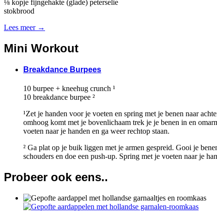
⅛ kopje fijngehakte (glade) peterselie
stokbrood
Lees meer →
Mini Workout
Breakdance Burpees
10 burpee + kneehug crunch ¹
10 breakdance burpee ²
¹Zet je handen voor je voeten en spring met je benen naar achte
omhoog komt met je bovenlichaam trek je je benen in en omarm j
voeten naar je handen en ga weer rechtop staan.
² Ga plat op je buik liggen met je armen gespreid. Gooi je bene
schouders en doe een push-up. Spring met je voeten naar je ha
Probeer ook eens..