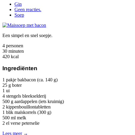
Gin
Geen reacties.
Soep
Een simpel en snel soepje.
4 personen
30 minuten
420 kcal
Ingrediënten
1 pakje bakbacon (ca. 140 g)
25 g boter
1 ui
4 stengels bleekselderij
500 g aardappelen (iets kruimig)
2 kippenbouillontabletten
1 blik maïskorrels (300 g)
500 ml melk
2 el verse peterselie
Lees meer →