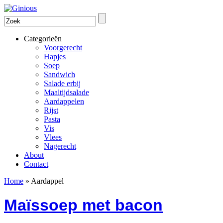
Categorieën
Voorgerecht
Hapjes
Soep
Sandwich
Salade erbij
Maaltijdsalade
Aardappelen
Rijst
Pasta
Vis
Vlees
Nagerecht
About
Contact
Home
»
Aardappel
Maïssoep met bacon