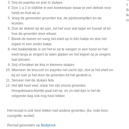
Snij de paprika en prei in stukjes.
1 
Doe 1 a 2 el olijfolie in een koekenpan (waar je een deksel voor
&
hebt) en fruit de ui.
&
Voeg de gesneden groenten toe, de pijnboompitten en de
z
kruiden.
Doe de deksel op de pan, zet het vuur wat lager en hussel af en
hoe de groenten door elkaar.
Breek de eieren en vang het eiwit op in één bakje en doe het
eigeel in een ander bakje.
Het makkelijkste is om het ei op te vangen in een hand en het
eiwit langs je vingers te laten glijden en het eigeel op je vingers
laat dansen.
Snij of brokkel de feta in kleinere stukjes.
Wanneer de broccoli en paprika net zacht zijn, doe je het eiwit en
bij en roer je het door de groenten tot het gestold is.
Serveer met de stukjes feta.
Het lijkt heel veel, maar het zijn vooral groentes.
Hoogstwaarschijnlijk gaat het op. en zo niet dan is het de
volgende dag ook nog heel lekker.
Het recept is ook heel lekker met andere groentes. (bv. rode kool,
courgette, wortel)
Recept gevonden op
Bodyrock.