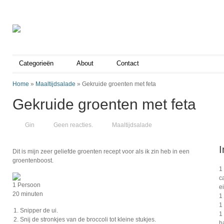
Categorieën
About
Contact
Home
»
Maaltijdsalade
»
Gekruide groenten met feta
Gekruide groenten met feta
Gin
Geen reacties.
Maaltijdsalade
I
Dit is mijn zeer geliefde groenten recept voor als ik zin heb in een
groentenboost.
1
c
1 Persoon
e
20 minuten
1
1
Snipper de ui.
1
Snij de stronkjes van de broccoli tot kleine stukjes.
h