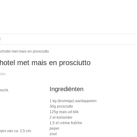
t
hotel met mais en prosciutto
otel met mais en prosciutto
len
Ingrediënten
recht.
1 kg (kruimige) aardappelen
30g prosciutto
125g mais uit blik
2 el koriander
1,5 el crème fraîche
peper
kjes van ca. 2,5 cm.
zout