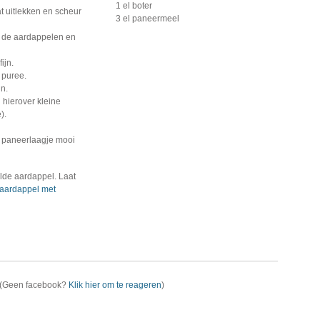
1 el boter
at uitlekken en scheur
3 el paneermeel
j de aardappelen en
ijn.
 puree.
in.
 hierover kleine
).
t paneerlaagje mooi
lde aardappel. Laat
aardappel met
(Geen facebook?
Klik hier om te reageren
)