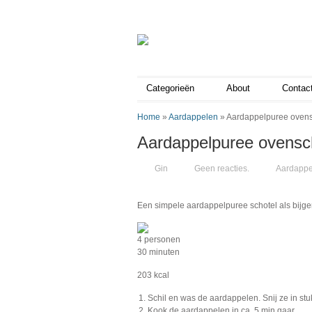
Categorieën
About
Contac
Home
»
Aardappelen
»
Aardappelpuree ovensc
Aardappelpuree ovensch
Gin
Geen reacties.
Aardappe
Een simpele aardappelpuree schotel als bijge
4 personen
30 minuten
203 kcal
Schil en was de aardappelen. Snij ze in stu
Kook de aardappelen in ca. 5 min gaar.