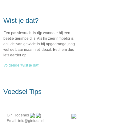
Wist je dat?
Een passievrucht is rijp wanneer hij een
beetje gerimpeld is. Als hij zeer rimpelig is
en licht van gewicht is hij opgedroogd, nog
wel eetbaar maar niet ideaal. Eet hem dus
iets eerder op.
Volgende 'Wist je dat'
Voedsel Tips
Gin Hogenes
Email: info@ginious.nl