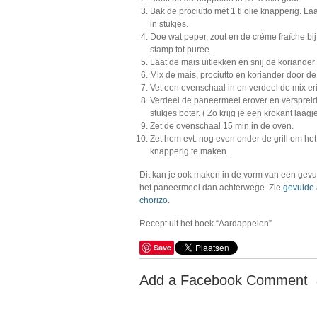
Bak de prociutto met 1 tl olie knapperig. La
in stukjes.
Doe wat peper, zout en de crème fraîche bi
stamp tot puree.
Laat de mais uitlekken en snij de koriander f
Mix de mais, prociutto en koriander door de
Vet een ovenschaal in en verdeel de mix er
Verdeel de paneermeel erover en verspreid
stukjes boter. ( Zo krijg je een krokant laagje
Zet de ovenschaal 15 min in de oven.
Zet hem evt. nog even onder de grill om he
knapperig te maken.
Dit kan je ook maken in de vorm van een gevu
het paneermeel dan achterwege. Zie
gevulde 
chorizo
.
Recept uit het boek “Aardappelen”
Save
Add a Facebook Comment