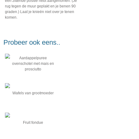
een zittende positie hebt aangenomen. (Je
rug tegen de muur geplakt en je benen 90
graden.) Laat je knieën niet over je tenen
komen.
Probeer ook eens..
Aardappelpuree
ovenschotel met mais en
prosciutto
Wafels van grootmoeder
Fruit fondue