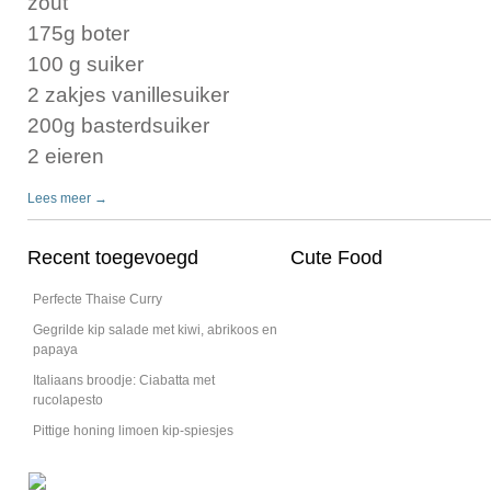
zout
175g boter
100 g suiker
2 zakjes vanillesuiker
200g basterdsuiker
2 eieren
Lees meer →
Recent toegevoegd
Cute Food
Perfecte Thaise Curry
Gegrilde kip salade met kiwi, abrikoos en
papaya
Italiaans broodje: Ciabatta met
rucolapesto
Pittige honing limoen kip-spiesjes