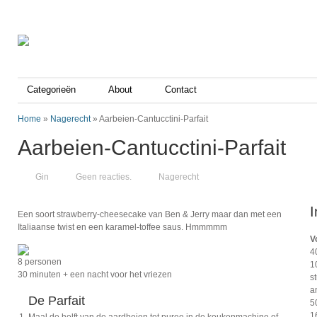
Categorieën
About
Contact
Home
»
Nagerecht
»
Aarbeien-Cantucctini-Parfait
Aarbeien-Cantucctini-Parfait
Gin
Geen reacties.
Nagerecht
I
Een soort strawberry-cheesecake van Ben & Jerry maar dan met een
Italiaanse twist en een karamel-toffee saus. Hmmmmm
V
4
8 personen
1
30 minuten + een nacht voor het vriezen
s
a
De Parfait
5
1