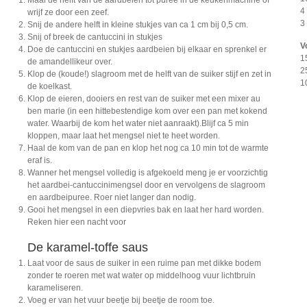
Maal de helft van de aardbeien tot puree in de keukenmachine of
4
wrijf ze door een zeef.
3
Snij de andere helft in kleine stukjes van ca 1 cm bij 0,5 cm.
Snij of breek de cantuccini in stukjes
V
Doe de cantuccini en stukjes aardbeien bij elkaar en sprenkel er
1
de amandellikeur over.
2
Klop de (koude!) slagroom met de helft van de suiker stijf en zet in
1
de koelkast.
Klop de eieren, dooiers en rest van de suiker met een mixer au
ben marie (in een hittebestendige kom over een pan met kokend
water. Waarbij de kom het water niet aanraakt).Blijf ca 5 min
kloppen, maar laat het mengsel niet te heet worden.
Haal de kom van de pan en klop het nog ca 10 min tot de warmte
eraf is.
Wanner het mengsel volledig is afgekoeld meng je er voorzichtig
het aardbei-cantuccinimengsel door en vervolgens de slagroom
en aardbeipuree. Roer niet langer dan nodig.
Gooi het mengsel in een diepvries bak en laat her hard worden.
Reken hier een nacht voor
De karamel-toffe saus
Laat voor de saus de suiker in een ruime pan met dikke bodem
zonder te roeren met wat water op middelhoog vuur lichtbruin
karameliseren.
Voeg er van het vuur beetje bij beetje de room toe.