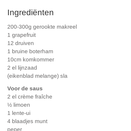
Ingrediënten
200-300g gerookte makreel
1 grapefruit
12 druiven
1 bruine boterham
10cm komkommer
2 el lijnzaad
(eikenblad melange) sla
Voor de saus
2 el crème fraîche
½ limoen
1 lente-ui
4 blaadjes munt
peper