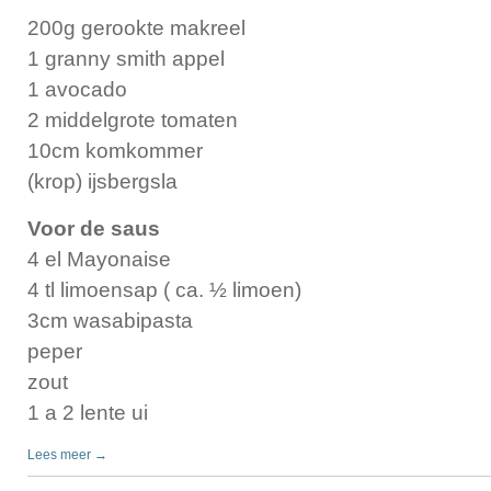
200g gerookte makreel
1 granny smith appel
1 avocado
2 middelgrote tomaten
10cm komkommer
(krop) ijsbergsla
Voor de saus
4 el Mayonaise
4 tl limoensap ( ca. ½ limoen)
3cm wasabipasta
peper
zout
1 a 2 lente ui
Lees meer →