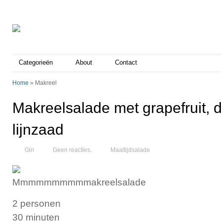
Categorieën
About
Contact
Home
»
Makreel
Makreelsalade met grapefruit, 
lijnzaad
Gin
Geen reacties.
Maaltijdsalade
Mmmmmmmmmmakreelsalade
2 personen
30 minuten