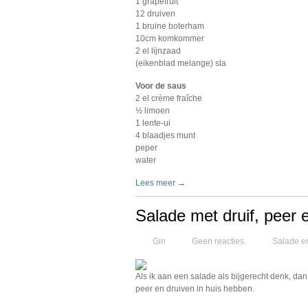
1 grapefruit
12 druiven
1 bruine boterham
10cm komkommer
2 el lijnzaad
(eikenblad melange) sla
Voor de saus
2 el crème fraîche
½ limoen
1 lente-ui
4 blaadjes munt
peper
water
Lees meer →
Salade met druif, peer
Gin
Geen reacties.
Salade er
Als ik aan een salade als bijgerecht denk, dan
peer en druiven in huis hebben.