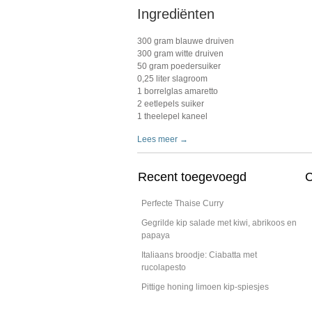
Ingrediënten
300 gram blauwe druiven
300 gram witte druiven
50 gram poedersuiker
0,25 liter slagroom
1 borrelglas amaretto
2 eetlepels suiker
1 theelepel kaneel
Lees meer →
Recent toegevoegd
C
Perfecte Thaise Curry
Gegrilde kip salade met kiwi, abrikoos en
papaya
Italiaans broodje: Ciabatta met
rucolapesto
Pittige honing limoen kip-spiesjes