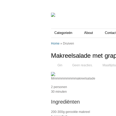
Categorieën
About
Contac
Home
»
Druiven
Makreelsalade met grape
Gin
Geen reacties.
Maaltijds
Mmmmmmmmmmakreelsalade
2 personen
30 minuten
Ingrediënten
200-300g gerookte makreel