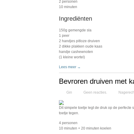
2 personen
10 minuten
Ingrediënten
150g gemengde sla
1 peer
2 handjes pitloze druiven
2 dikke plakken oude kaas
handje cashewnoten
(1 kleine wortel)
Lees meer →
Bevroren druiven met 
Gin
Geen reacties.
Nagerech
Dit simpele toetje legt de druk op de perfecte sl
toetje tegen.
4 personen
10 minuten + 20 minuten koelen