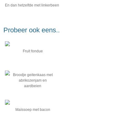
En dan hetzelfde met linkerbeen
Probeer ook eens..
Fruit fondue
Broodje geitenkaas met
abrikozenjam en
aardbeien
Maïssoep met bacon