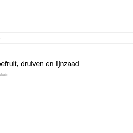
t
fruit, druiven en lijnzaad
alade