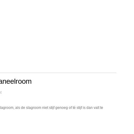
kaneelroom
t
agroom, als de slagroom niet stijf genoeg of té stijf is dan valt te