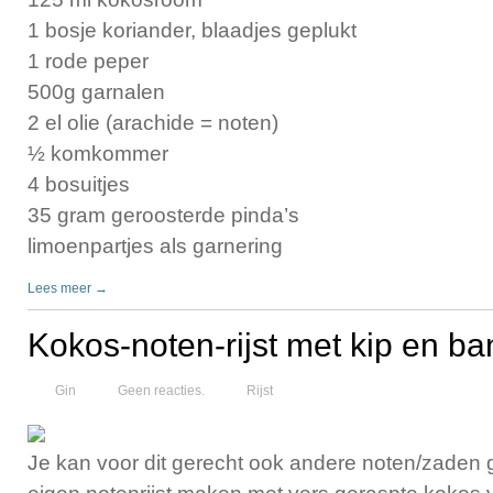
1 bosje koriander, blaadjes geplukt
1 rode peper
500g garnalen
2 el olie (arachide = noten)
½ komkommer
4 bosuitjes
35 gram geroosterde pinda’s
limoenpartjes als garnering
Lees meer →
Kokos-noten-rijst met kip en b
Gin
Geen reacties.
Rijst
Je kan voor dit gerecht ook andere noten/zaden 