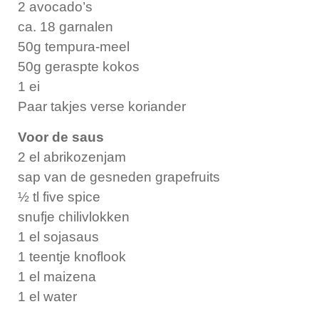
2 avocado’s
ca. 18 garnalen
50g tempura-meel
50g geraspte kokos
1 ei
Paar takjes verse koriander
Voor de saus
2 el abrikozenjam
sap van de gesneden grapefruits
½ tl five spice
snufje chilivlokken
1 el sojasaus
1 teentje knoflook
1 el maizena
1 el water