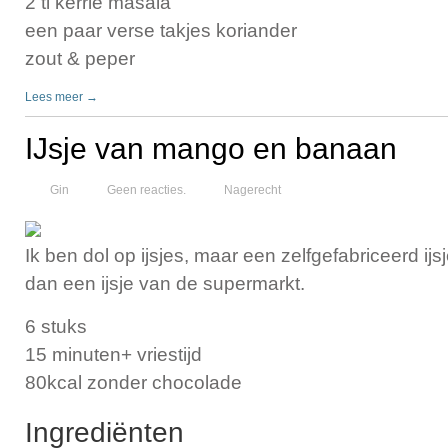
2 tl kerrie masala
een paar verse takjes koriander
zout & peper
Lees meer →
IJsje van mango en banaan
Gin
Geen reacties.
Nagerecht
Ik ben dol op ijsjes, maar een zelfgefabriceerd ijsj
dan een ijsje van de supermarkt.
6 stuks
15 minuten+ vriestijd
80kcal zonder chocolade
Ingrediënten