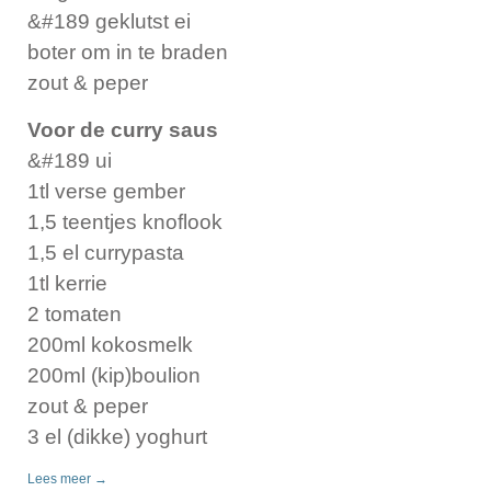
&#189 geklutst ei
boter om in te braden
zout & peper
Voor de curry saus
&#189 ui
1tl verse gember
1,5 teentjes knoflook
1,5 el currypasta
1tl kerrie
2 tomaten
200ml kokosmelk
200ml (kip)boulion
zout & peper
3 el (dikke) yoghurt
Lees meer →